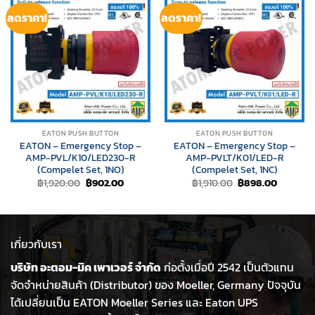
ลดราคา!
ลดราคา!
EATON PUSH BUTTON
EATON PUSH BUTTON
EATON – Emergency Stop –
EATON – Emergency Stop –
AMP-PVL/K10/LED230-R
AMP-PVLT/K01/LED-R
(Compelet Set, 1NO)
(Compelet Set, 1NC)
Original
Current
Original
Current
฿
1,920.00
฿
902.00
฿
1,910.00
฿
898.00
price
price
price
price
was:
is:
was:
is:
฿1,920.00.
฿902.00.
฿1,910.00.
฿898.00
เกี่ยวกับเรา
บริษัท อะตอม-มิค เพาเวอร์ จำกัด
ก่อตั้งเมื่อปี 2542 เป็นตัวแทน
จัดจำหน่ายสินค้า (Distributor) ของ Moeller, Germany ปัจจุบัน
ได้เปลี่ยนเป็น EATON Moeller Series และ Eaton UPS