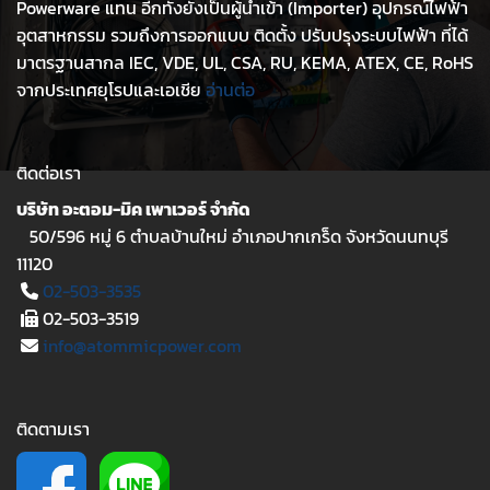
Powerware แทน อีกทั้งยังเป็นผู้นำเข้า (Importer) อุปกรณ์ไฟฟ้า
อุตสาหกรรม รวมถึงการออกแบบ ติดตั้ง ปรับปรุงระบบไฟฟ้า ที่ได้
มาตรฐานสากล IEC, VDE, UL, CSA, RU, KEMA, ATEX, CE, RoHS
จากประเทศยุโรปและเอเชีย
อ่านต่อ
ติดต่อเรา
บริษัท อะตอม-มิค เพาเวอร์ จำกัด
50/596 หมู่ 6 ตำบลบ้านใหม่ อำเภอปากเกร็ด จังหวัดนนทบุรี
11120
02-503-3535
02-503-3519
info@atommicpower.com
ติดตามเรา