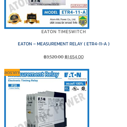
EATON TIMESWITCH
EATON – MEASUREMENT RELAY ( ETR4-11-A )
Original
Current
฿
3,520.00
฿
1,654.00
price
price
was:
is:
ลดราคา!
฿3,520.00.
฿1,654.00.