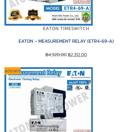
EATON TIMESWITCH
EATON – MEASUREMENT RELAY (ETR4-69-A)
Original
Current
฿
4,920.00
฿
2,312.00
price
price
was:
is:
ลดราคา!
฿4,920.00.
฿2,312.00.