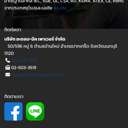
มาตรฐานสากล IEC, VDE, UL, CSA, RU, KEMA, ATEX, CE, RoHS
จากประเทศยุโรปและเอเชีย
อ่านต่อ
ติดต่อเรา
บริษัท อะตอม-มิค เพาเวอร์ จำกัด
50/596 หมู่ 6 ตำบลบ้านใหม่ อำเภอปากเกร็ด จังหวัดนนทบุรี
11120
02-503-3535
02-503-3519
info@atommicpower.com
ติดตามเรา