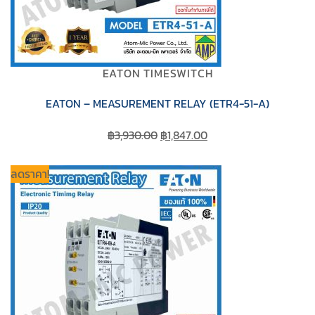
EATON TIMESWITCH
EATON – MEASUREMENT RELAY (ETR4-51-A)
Original
Current
฿
3,930.00
฿
1,847.00
price
price
was:
is:
ลดราคา!
฿3,930.00.
฿1,847.00.