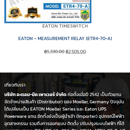
EATON TIMESWITCH
EATON – MEASUREMENT RELAY (ETR4-70-A)
Original
Current
฿
5,330.00
฿
2,505.00
price
price
was:
is:
฿5,330.00.
฿2,505.00.
เกี่ยวกับเรา
บริษัท อะตอม-มิค เพาเวอร์ จำกัด
ก่อตั้งเมื่อปี 2542 เป็นตัวแทน
จัดจำหน่ายสินค้า (Distributor) ของ Moeller, Germany ปัจจุบัน
ได้เปลี่ยนเป็น EATON Moeller Series และ Eaton UPS
Powerware แทน อีกทั้งยังเป็นผู้นำเข้า (Importer) อุปกรณ์ไฟฟ้า
อุตสาหกรรม รวมถึงการออกแบบ ติดตั้ง ปรับปรุงระบบไฟฟ้า ที่ได้