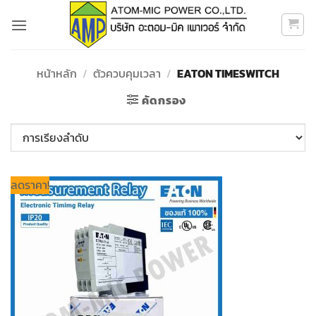
ข้าม
ไป
ยัง
เนื้อหา
หน้าหลัก
/
ตัวควบคุมเวลา
/
EATON TIMESWITCH
คัดกรอง
ลดราคา!