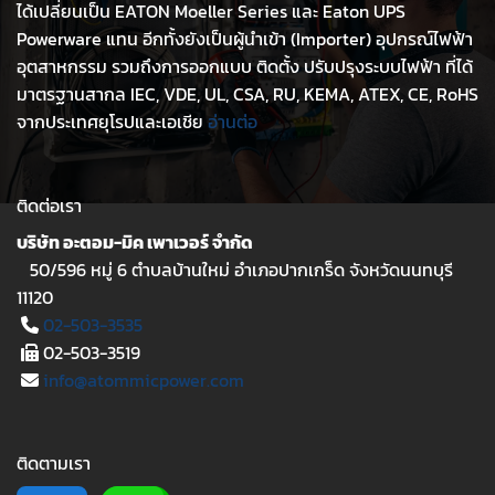
ได้เปลี่ยนเป็น EATON Moeller Series และ Eaton UPS
Powerware แทน อีกทั้งยังเป็นผู้นำเข้า (Importer) อุปกรณ์ไฟฟ้า
อุตสาหกรรม รวมถึงการออกแบบ ติดตั้ง ปรับปรุงระบบไฟฟ้า ที่ได้
มาตรฐานสากล IEC, VDE, UL, CSA, RU, KEMA, ATEX, CE, RoHS
จากประเทศยุโรปและเอเชีย
อ่านต่อ
ติดต่อเรา
บริษัท อะตอม-มิค เพาเวอร์ จำกัด
50/596 หมู่ 6 ตำบลบ้านใหม่ อำเภอปากเกร็ด จังหวัดนนทบุรี
11120
02-503-3535
02-503-3519
info@atommicpower.com
ติดตามเรา