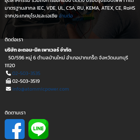
อุตสาหกรรม รวมถึงการออกแบบ ติดตั้ง ปรับปรุงระบบไฟฟ้า ที่ได้
มาตรฐานสากล IEC, VDE, UL, CSA, RU, KEMA, ATEX, CE, RoHS
จากประเทศยุโรปและเอเชีย
อ่านต่อ
ติดต่อเรา
บริษัท อะตอม-มิค เพาเวอร์ จำกัด
50/596 หมู่ 6 ตำบลบ้านใหม่ อำเภอปากเกร็ด จังหวัดนนทบุรี
11120
02-503-3535
02-503-3519
info@atommicpower.com
ติดตามเรา