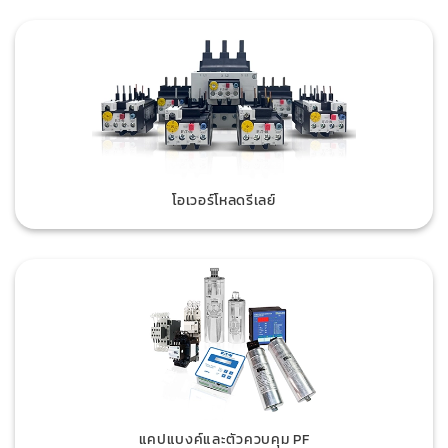
โอเวอร์โหลดรีเลย์
แคปแบงค์และตัวควบคุม PF