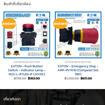
สินค้าที่เกี่ยวข้อง
ลดราคา!
ลดราคา!
EATON PUSH BUTTON
EATON PUSH BUTTON
EATON – Push Button
EATON – Emergency Stop –
Switch – Indicator Lamp –
AMP-PV/K10 (Compelet Set,
M22-L-R/LED-R (24VDC)
1NO)
Original
Current
Original
Current
฿
750.00
฿
353.00
฿
1,300.00
฿
611.00
price
price
price
price
was:
is:
was:
is:
฿750.00.
฿353.00.
฿1,300.00.
฿611.00.
เกี่ยวกับเรา