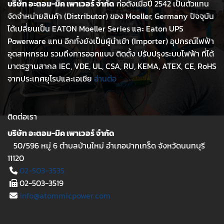
บริษัท อะตอม-มิค เพาเวอร์ จำกัด
ก่อตั้งเมื่อปี 2542 เป็นตัวแทน
จัดจำหน่ายสินค้า (Distributor) ของ Moeller, Germany ปัจจุบัน
ได้เปลี่ยนเป็น EATON Moeller Series และ Eaton UPS
Powerware แทน อีกทั้งยังเป็นผู้นำเข้า (Importer) อุปกรณ์ไฟฟ้า
อุตสาหกรรม รวมถึงการออกแบบ ติดตั้ง ปรับปรุงระบบไฟฟ้า ที่ได้
มาตรฐานสากล IEC, VDE, UL, CSA, RU, KEMA, ATEX, CE, RoHS
จากประเทศยุโรปและเอเชีย
อ่านต่อ
ติดต่อเรา
บริษัท อะตอม-มิค เพาเวอร์ จำกัด
50/596 หมู่ 6 ตำบลบ้านใหม่ อำเภอปากเกร็ด จังหวัดนนทบุรี
11120
02-503-3535
02-503-3519
info@atommicpower.com