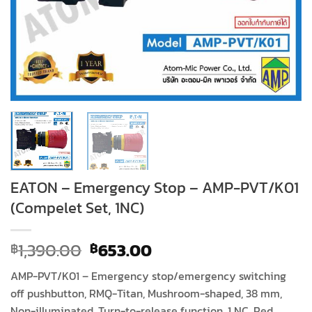
EATON – Emergency Stop – AMP-PVT/K01
(Compelet Set, 1NC)
Original
Current
1,390.00
653.00
฿
฿
price
price
AMP-PVT/K01 – Emergency stop/emergency switching
was:
is:
off pushbutton, RMQ-Titan, Mushroom-shaped, 38 mm,
฿1,390.00.
฿653.00.
Non-illuminated, Turn-to-release function, 1 NC, Red,