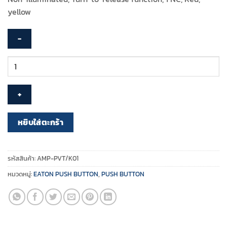
yellow
จำนวน
EATON
–
Emergency
Stop
–
หยิบใส่ตะกร้า
AMP-
PVT/K01
(Compelet
รหัสสินค้า:
AMP-PVT/K01
Set,
หมวดหมู่:
EATON PUSH BUTTON
,
PUSH BUTTON
1NC)
ชิ้น