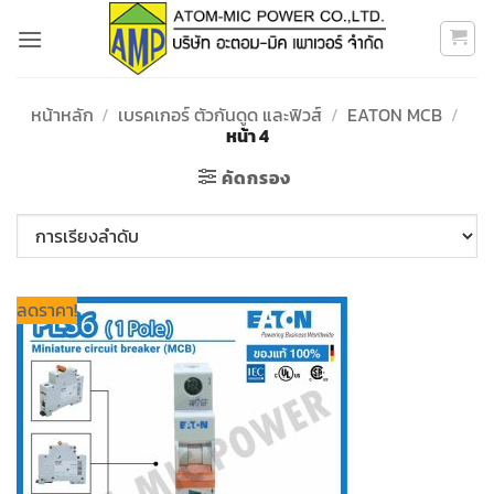
ข้าม
ไป
ยัง
เนื้อหา
หน้าหลัก
/
เบรคเกอร์ ตัวกันดูด และฟิวส์
/
EATON MCB
/
หน้า 4
คัดกรอง
ลดราคา!