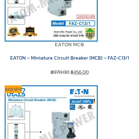
EATON MCB
EATON – Miniature Circuit Breaker (MCB) – FAZ-C13/1
Original
Current
฿
970.00
฿
456.00
price
price
was:
is:
ลดราคา!
฿970.00.
฿456.00.