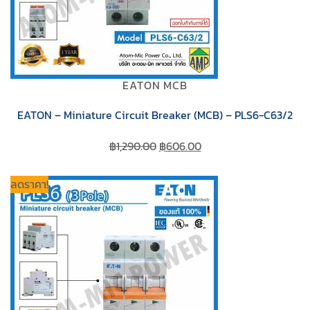
EATON MCB
EATON – Miniature Circuit Breaker (MCB) – PLS6-C63/2
Original
Current
฿
1,290.00
฿
606.00
price
price
was:
is:
ลดราคา!
฿1,290.00.
฿606.00.