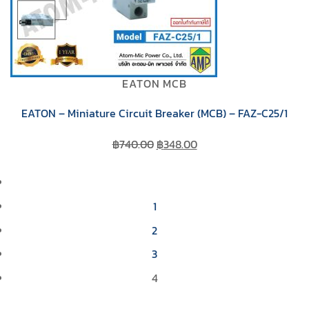
EATON MCB
EATON – Miniature Circuit Breaker (MCB) – FAZ-C25/1
Original
Current
฿
740.00
฿
348.00
price
price
was:
is:
฿740.00.
฿348.00.
1
2
3
4