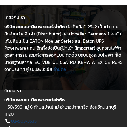
เกี่ยวกับเรา
บริษัท อะตอม-มิค เพาเวอร์ จำกัด
ก่อตั้งเมื่อปี 2542 เป็นตัวแทน
จัดจำหน่ายสินค้า (Distributor) ของ Moeller, Germany ปัจจุบัน
ได้เปลี่ยนเป็น EATON Moeller Series และ Eaton UPS
Powerware แทน อีกทั้งยังเป็นผู้นำเข้า (Importer) อุปกรณ์ไฟฟ้า
อุตสาหกรรม รวมถึงการออกแบบ ติดตั้ง ปรับปรุงระบบไฟฟ้า ที่ได้
มาตรฐานสากล IEC, VDE, UL, CSA, RU, KEMA, ATEX, CE, RoHS
จากประเทศยุโรปและเอเชีย
อ่านต่อ
ติดต่อเรา
บริษัท อะตอม-มิค เพาเวอร์ จำกัด
50/596 หมู่ 6 ตำบลบ้านใหม่ อำเภอปากเกร็ด จังหวัดนนทบุรี
11120
02-503-3535