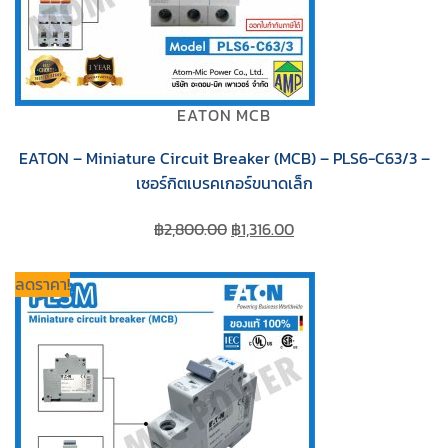
EATON MCB
EATON – Miniature Circuit Breaker (MCB) – PLS6-C63/3 –
เซอร์กิตเบรคเกอร์ขนาดเล็ก
Original
Current
฿
2,800.00
฿
1,316.00
price
price
was:
is:
ลดราคา!
฿2,800.00.
฿1,316.00.