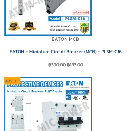
EATON MCB
EATON – Miniature Circuit Breaker (MCB) – PLSM-C16
Original
Current
฿
390.00
฿
183.00
price
price
was:
is:
ลดราคา!
฿390.00.
฿183.00.