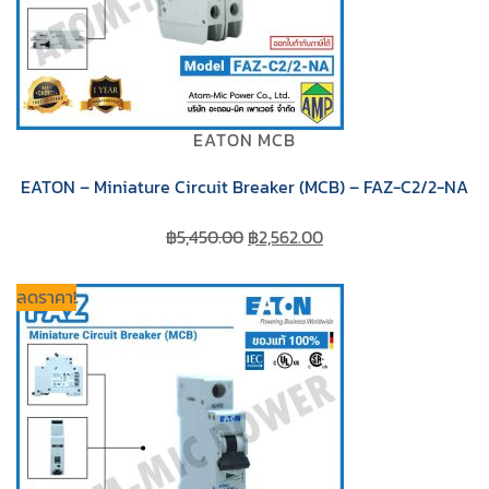
EATON MCB
EATON – Miniature Circuit Breaker (MCB) – FAZ-C2/2-NA
Original
Current
฿
5,450.00
฿
2,562.00
price
price
was:
is:
ลดราคา!
฿5,450.00.
฿2,562.00.