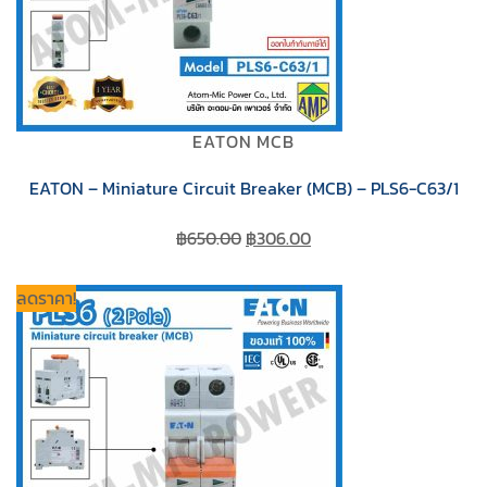
EATON MCB
EATON – Miniature Circuit Breaker (MCB) – PLS6-C63/1
Original
Current
฿
650.00
฿
306.00
price
price
was:
is:
ลดราคา!
฿650.00.
฿306.00.