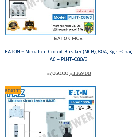
EATON MCB
EATON – Miniature Circuit Breaker (MCB), 80A, 3p, C-Char,
AC – PLHT-C80/3
Original
Current
฿
7,060.00
฿
3,369.00
price
price
was:
is:
ลดราคา!
฿7,060.00.
฿3,369.00.