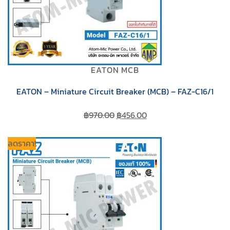
EATON MCB
EATON – Miniature Circuit Breaker (MCB) – FAZ-C16/1
Original
Current
฿
970.00
฿
456.00
price
price
was:
is:
ลดราคา!
฿970.00.
฿456.00.