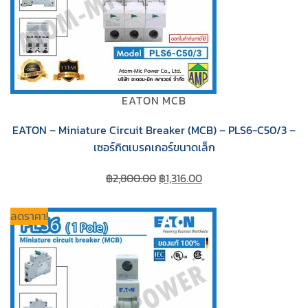
EATON MCB
EATON – Miniature Circuit Breaker (MCB) – PLS6-C50/3 –
เซอร์กิตเบรคเกอร์ขนาดเล็ก
Original
Current
฿
2,800.00
฿
1,316.00
price
price
was:
is:
ลดราคา!
฿2,800.00.
฿1,316.00.