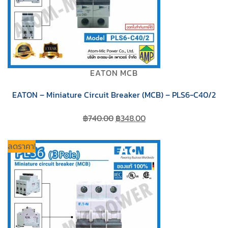
EATON MCB
EATON – Miniature Circuit Breaker (MCB) – PLS6-C40/2
Original
Current
฿
740.00
฿
348.00
price
price
was:
is:
ลดราคา!
฿740.00.
฿348.00.