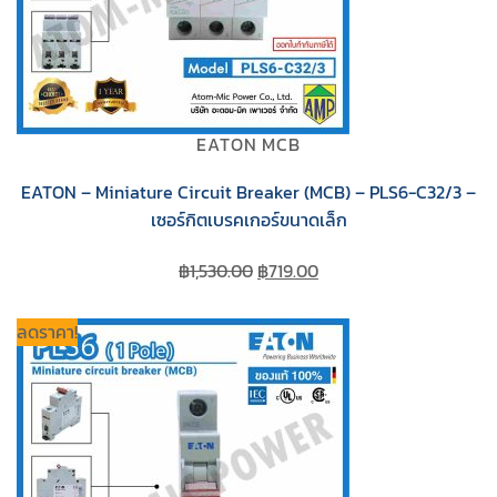
EATON MCB
EATON – Miniature Circuit Breaker (MCB) – PLS6-C32/3 –
เซอร์กิตเบรคเกอร์ขนาดเล็ก
Original
Current
฿
1,530.00
฿
719.00
price
price
was:
is:
ลดราคา!
฿1,530.00.
฿719.00.