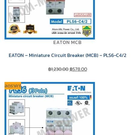
EATON MCB
EATON – Miniature Circuit Breaker (MCB) – PLS6-C4/2
Original
Current
฿
1,230.00
฿
578.00
price
price
was:
is:
ลดราคา!
฿1,230.00.
฿578.00.