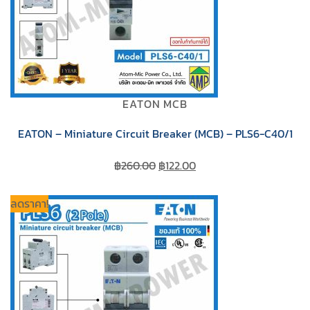
EATON MCB
EATON – Miniature Circuit Breaker (MCB) – PLS6-C40/1
Original
Current
฿
260.00
฿
122.00
price
price
was:
is:
ลดราคา!
฿260.00.
฿122.00.