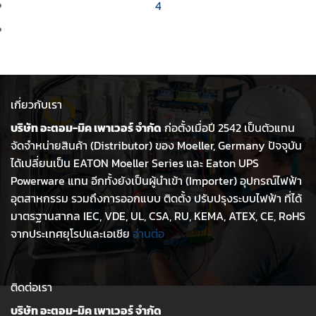
4
เกี่ยวกับเรา
บริษัท อะตอม-มิค เพาเวอร์ จำกัด
ก่อตั้งเมื่อปี 2542 เป็นตัวแทน
จัดจำหน่ายสินค้า (Distributor) ของ Moeller, Germany ปัจจุบัน
ได้เปลี่ยนเป็น EATON Moeller Series และ Eaton UPS
Powerware แทน อีกทั้งยังเป็นผู้นำเข้า (Importer) อุปกรณ์ไฟฟ้า
อุตสาหกรรม รวมถึงการออกแบบ ติดตั้ง ปรับปรุงระบบไฟฟ้า ที่ได้
มาตรฐานสากล IEC, VDE, UL, CSA, RU, KEMA, ATEX, CE, RoHS
จากประเทศยุโรปและเอเชีย
อ่านต่อ
ติดต่อเรา
บริษัท อะตอม-มิค เพาเวอร์ จำกัด