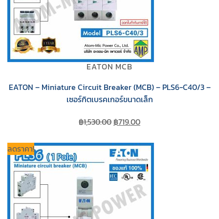
EATON MCB
EATON – Miniature Circuit Breaker (MCB) – PLS6-C40/3 –
เซอร์กิตเบรคเกอร์ขนาดเล็ก
Original
Current
฿
1,530.00
฿
719.00
price
price
was:
is:
ลดราคา!
฿1,530.00.
฿719.00.