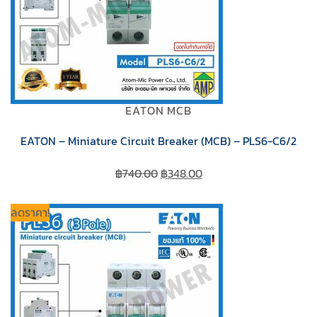
EATON MCB
EATON – Miniature Circuit Breaker (MCB) – PLS6-C6/2
Original
Current
฿
740.00
฿
348.00
price
price
was:
is:
ลดราคา!
฿740.00.
฿348.00.