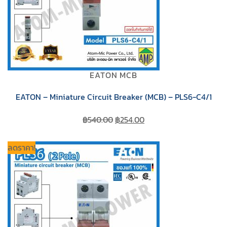
EATON MCB
EATON – Miniature Circuit Breaker (MCB) – PLS6-C4/1
Original
Current
฿
540.00
฿
254.00
price
price
was:
is:
ลดราคา!
฿540.00.
฿254.00.