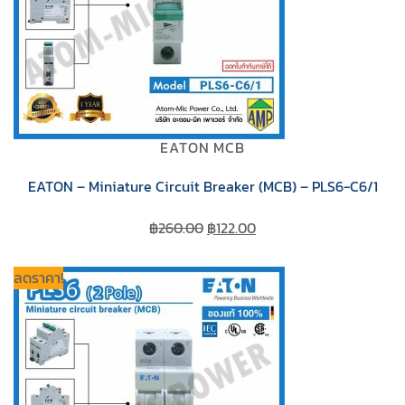
EATON MCB
EATON – Miniature Circuit Breaker (MCB) – PLS6-C6/1
Original
Current
฿
260.00
฿
122.00
price
price
was:
is:
ลดราคา!
฿260.00.
฿122.00.