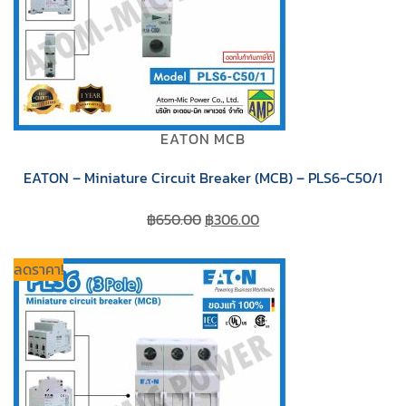
EATON MCB
EATON – Miniature Circuit Breaker (MCB) – PLS6-C50/1
Original
Current
฿
650.00
฿
306.00
price
price
was:
is:
ลดราคา!
฿650.00.
฿306.00.