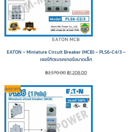
EATON MCB
EATON – Miniature Circuit Breaker (MCB) – PLS6-C4/3 –
เซอร์กิตเบรคเกอร์ขนาดเล็ก
Original
Current
฿
2,570.00
฿
1,208.00
price
price
was:
is:
ลดราคา!
฿2,570.00.
฿1,208.00.