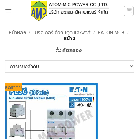
ข้าม
ไป
ยัง
เนื้อหา
หน้าหลัก
/
เบรคเกอร์ ตัวกันดูด และฟิวส์
/
EATON MCB
/
หน้า 3
คัดกรอง
ลดราคา!