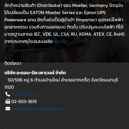
จัดจำหน่ายสินค้า (Distributor) ของ Moeller, Germany ปัจจุบัน
ได้เปลี่ยนเป็น EATON Moeller Series และ Eaton UPS
Powerware แทน อีกทั้งยังเป็นผู้นำเข้า (Importer) อุปกรณ์ไฟฟ้า
อุตสาหกรรม รวมถึงการออกแบบ ติดตั้ง ปรับปรุงระบบไฟฟ้า ที่ได้
มาตรฐานสากล IEC, VDE, UL, CSA, RU, KEMA, ATEX, CE, RoHS
จากประเทศยุโรปและเอเชีย
อ่านต่อ
ติดต่อเรา
บริษัท อะตอม-มิค เพาเวอร์ จำกัด
50/596 หมู่ 6 ตำบลบ้านใหม่ อำเภอปากเกร็ด จังหวัดนนทบุรี
11120
02-503-3535
02-503-3519
info@atommicpower.com