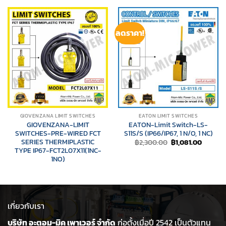
ลดราคา!
GIOVENZANA LIMIT SWITCHES
EATON LIMIT SWITCHES
GIOVENZANA-LIMIT
EATON-Limit Switch-LS-
SWITCHES-PRE-WIRED FCT
S11S/S (IP66/IP67, 1 N/O, 1 NC)
SERIES THERMIPLASTIC
Original
Current
฿
2,300.00
฿
1,081.00
price
price
TYPE IP67-FCT2L07X11(1NC-
was:
is:
1NO)
฿2,300.00.
฿1,081.0
เกี่ยวกับเรา
บริษัท อะตอม-มิค เพาเวอร์ จำกัด
ก่อตั้งเมื่อปี 2542 เป็นตัวแทน