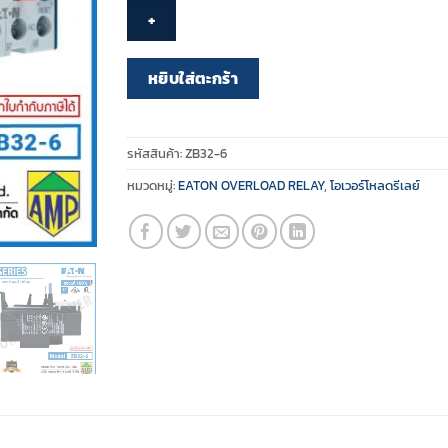
-
Overload
Relay
-
หยิบใส่ตะกร้า
ZB32-
6
(1
รหัสสินค้า:
ZB32-6
N/O,
หมวดหมู่:
EATON OVERLOAD RELAY
,
โอเวอร์โหลดรีเลย์
1
N/C)
ชิ้น