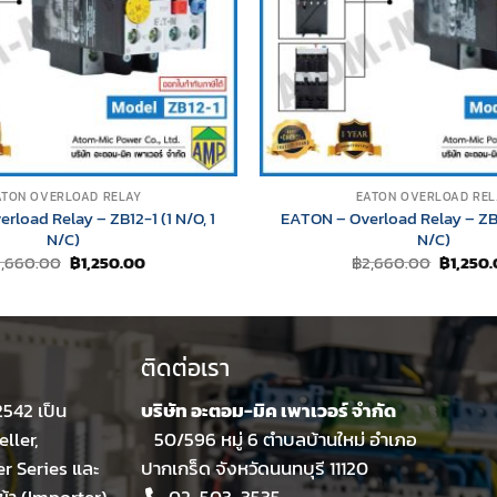
ATON OVERLOAD RELAY
EATON OVERLOAD REL
rload Relay – ZB12-1 (1 N/O, 1
EATON – Overload Relay – ZB12
N/C)
N/C)
Original
Current
Original
2,660.00
฿
1,250.00
฿
2,660.00
฿
1,250
price
price
price
was:
is:
was:
฿2,660.00.
฿1,250.00.
฿2,660.
ติดต่อเรา
 2542 เป็น
บริษัท อะตอม-มิค เพาเวอร์ จำกัด
ller,
50/596 หมู่ 6 ตำบลบ้านใหม่ อำเภอ
er Series และ
ปากเกร็ด จังหวัดนนทบุรี 11120