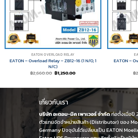
EATON OVERLOAD RELAY
E
EATON – Overload Relay – ZB12-16 (1 N/O, 1
EATON – Ove
N/C)
Original
Current
฿
2,660.00
฿
1,250.00
฿
price
price
was:
is:
฿2,660.00.
฿1,250.00.
เกี่ยวกับเรา
บริษัท อะตอม-มิค เพาเวอร์ จำกัด
ก่อตั้งเมื่อปี
ตัวแทนจัดจำหน่ายสินค้า (Distributor) ของ Moe
Germany ปัจจุบันได้เปลี่ยนเป็น EATON Moell