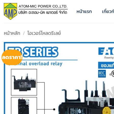
ข้าม
ไป
หน้าแรก
เกี่ยว
ยัง
เนื้อหา
หน้าหลัก
/
โอเวอร์โหลดรีเลย์
ลดราคา!