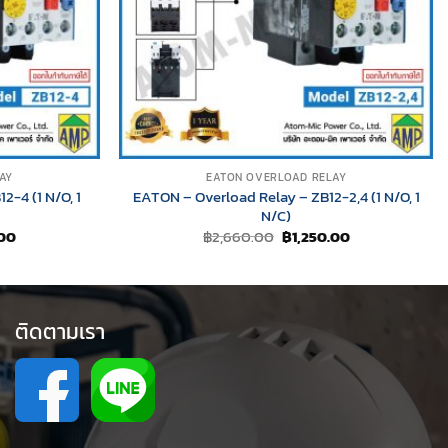
AY
EATON OVERLOAD RELAY
-4 (1 N/O, 1
EATON – Overload Relay – ZB12-2,4 (1 N/O, 1
N/C)
Current
Original
Current
.00
฿
2,660.00
฿
1,250.00
price
price
price
is:
was:
is:
00.
฿1,250.00.
฿2,660.00.
฿1,250.00.
ติดตามเรา