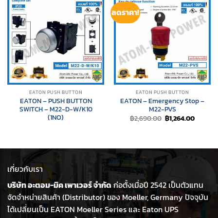
ลดราคา!
EATON PUSH BUTTON
EATON PUSH BUTTON
EATON – PUSH BUTTON
EATON – Emergency Stop –
SWITCH – M22-D-W/K10
M22-PVS
(1NO)
Original
Current
฿
2,690.00
฿
1,264.00
price
price
was:
is:
฿2,690.00.
฿1,264.
เกี่ยวกับเรา
บริษัท อะตอม-มิค เพาเวอร์ จำกัด
ก่อตั้งเมื่อปี 2542 เป็นตัวแทน
จัดจำหน่ายสินค้า (Distributor) ของ Moeller, Germany ปัจจุบัน
ได้เปลี่ยนเป็น EATON Moeller Series และ Eaton UPS