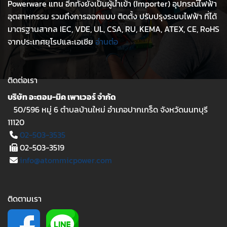
Powerware แทน อีกทั้งยังเป็นผู้นำเข้า (Importer) อุปกรณ์ไฟฟ้า
อุตสาหกรรม รวมถึงการออกแบบ ติดตั้ง ปรับปรุงระบบไฟฟ้า ที่ได้
มาตรฐานสากล IEC, VDE, UL, CSA, RU, KEMA, ATEX, CE, RoHS
จากประเทศยุโรปและเอเชีย
อ่านต่อ
ติดต่อเรา
บริษัท อะตอม-มิค เพาเวอร์ จำกัด
50/596 หมู่ 6 ตำบลบ้านใหม่ อำเภอปากเกร็ด จังหวัดนนทบุรี
11120
02-503-3535
02-503-3519
info@atommicpower.com
ติดตามเรา