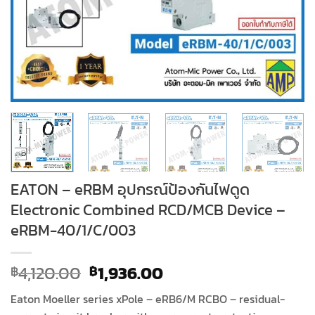
EATON – eRBM อุปกรณ์ป้องกันไฟดูด
Electronic Combined RCD/MCB Device –
eRBM-40/1/C/003
Original
Current
4,120.00
1,936.00
฿
฿
price
price
Eaton Moeller series xPole – eRB6/M RCBO – residual-
was:
is: