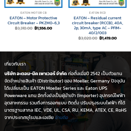
EATON MOTOR CB
EATON RCD
EATON – Motor Protective
EATON – Residual current
Circuit Breaker – PKZM0-6,3
circuit breaker (RCCB), 40A,
2p, 30mA, type AC – PFIM-
Original
Current
฿
3,310.00
฿
1,556.00
price
price
40/2/003
was:
is:
Original
Current
฿
3,020.00
฿
1,419.00
฿3,310.00.
฿1,556.00.
price
price
was:
is:
฿3,020.00.
฿1,419.0
เกี่ยวกับเรา
บริษัท อะตอม-มิค เพาเวอร์ จำกัด
ก่อตั้งเมื่อปี 2542 เป็นตัวแทน
จัดจำหน่ายสินค้า (Distributor) ของ Moeller, Germany ปัจจุบัน
ได้เปลี่ยนเป็น EATON Moeller Series และ Eaton UPS
Powerware แทน อีกทั้งยังเป็นผู้นำเข้า (Importer) อุปกรณ์ไฟฟ้า
อุตสาหกรรม รวมถึงการออกแบบ ติดตั้ง ปรับปรุงระบบไฟฟ้า ที่ได้
มาตรฐานสากล IEC, VDE, UL, CSA, RU, KEMA, ATEX, CE, RoHS
จากประเทศยุโรปและเอเชีย
อ่านต่อ