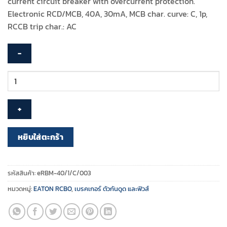
current circuit breaker with overcurrent protection.
฿4,120.00.
฿1,936.00.
Electronic RCD/MCB, 40A, 30mA, MCB char. curve: C, 1p,
RCCB trip char.: AC
จำนวน
EATON
-
eRBM
อุปกรณ์
ป้องกัน
หยิบใส่ตะกร้า
ไฟ
ดูด
Electronic
รหัสสินค้า:
eRBM-40/1/C/003
Combined
หมวดหมู่:
EATON RCBO
,
เบรคเกอร์ ตัวกันดูด และฟิวส์
RCD/MCB
Device
-