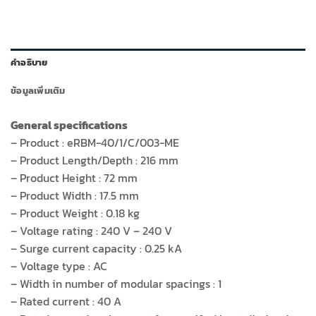
eRBM-
40/1/C/003
ชิ้น
คำอธิบาย
ข้อมูลเพิ่มเติม
General specifications
– Product : eRBM-40/1/C/003-ME
– Product Length/Depth : 216 mm
– Product Height : 72 mm
– Product Width : 17.5 mm
– Product Weight : 0.18 kg
– Voltage rating : 240 V – 240 V
– Surge current capacity : 0.25 kA
– Voltage type : AC
– Width in number of modular spacings : 1
– Rated current : 40 A