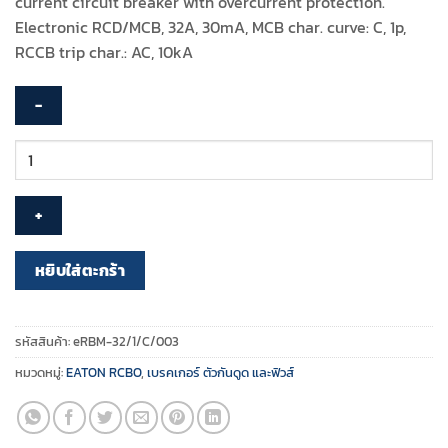
current circuit breaker with overcurrent protection.
฿4,120.00.
฿1,936.00.
Electronic RCD/MCB, 32A, 30mA, MCB char. curve: C, 1p,
RCCB trip char.: AC, 10kA
จำนวน
EATON
-
eRBM
อุปกรณ์
ป้องกัน
หยิบใส่ตะกร้า
ไฟ
ดูด
Electronic
รหัสสินค้า:
eRBM-32/1/C/003
Combined
หมวดหมู่:
EATON RCBO
,
เบรคเกอร์ ตัวกันดูด และฟิวส์
RCD/MCB
Device
-