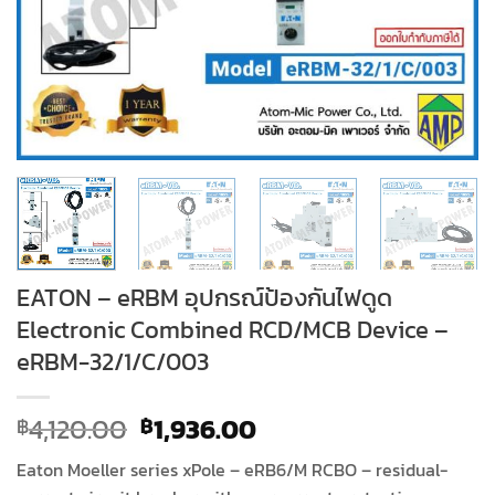
EATON – eRBM อุปกรณ์ป้องกันไฟดูด
Electronic Combined RCD/MCB Device –
eRBM-32/1/C/003
Original
Current
4,120.00
1,936.00
฿
฿
price
price
Eaton Moeller series xPole – eRB6/M RCBO – residual-
was:
is: