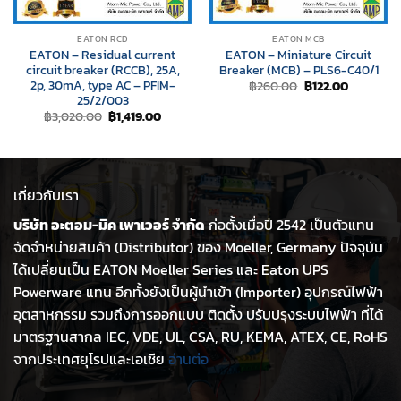
EATON RCD
EATON MCB
EATON – Residual current
EATON – Miniature Circuit
circuit breaker (RCCB), 25A,
Breaker (MCB) – PLS6-C40/1
2p, 30mA, type AC – PFIM-
Original
Current
฿
260.00
฿
122.00
price
price
25/2/003
was:
is:
Original
Current
฿
3,020.00
฿
1,419.00
฿260.00.
฿122.00.
price
price
was:
is:
฿3,020.00.
฿1,419.00.
เกี่ยวกับเรา
บริษัท อะตอม-มิค เพาเวอร์ จำกัด
ก่อตั้งเมื่อปี 2542 เป็นตัวแทน
จัดจำหน่ายสินค้า (Distributor) ของ Moeller, Germany ปัจจุบัน
ได้เปลี่ยนเป็น EATON Moeller Series และ Eaton UPS
Powerware แทน อีกทั้งยังเป็นผู้นำเข้า (Importer) อุปกรณ์ไฟฟ้า
อุตสาหกรรม รวมถึงการออกแบบ ติดตั้ง ปรับปรุงระบบไฟฟ้า ที่ได้
มาตรฐานสากล IEC, VDE, UL, CSA, RU, KEMA, ATEX, CE, RoHS
จากประเทศยุโรปและเอเชีย
อ่านต่อ