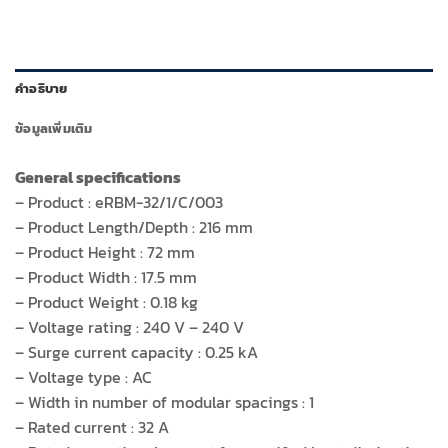
eRBM-
32/1/C/003
ชิ้น
คำอธิบาย
ข้อมูลเพิ่มเติม
General specifications
– Product : eRBM-32/1/C/003
– Product Length/Depth : 216 mm
– Product Height : 72 mm
– Product Width : 17.5 mm
– Product Weight : 0.18 kg
– Voltage rating : 240 V – 240 V
– Surge current capacity : 0.25 kA
– Voltage type : AC
– Width in number of modular spacings : 1
– Rated current : 32 A