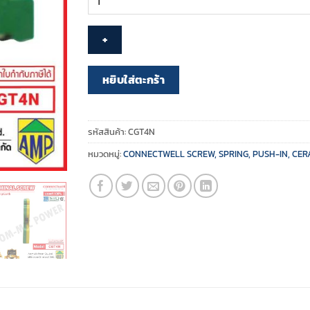
CONNECTWELL
-
Screw
Clamp
Ground
หยิบใส่ตะกร้า
Terminal
Block
-
รหัสสินค้า:
CGT4N
CGT4N
หมวดหมู่:
CONNECTWELL SCREW, SPRING, PUSH-IN, CER
ชิ้น