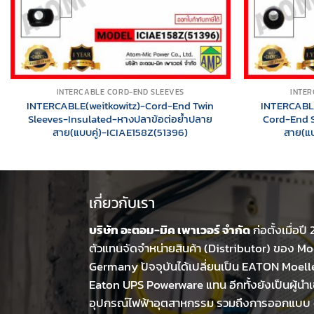
INTERCABLE CORD-END SLEEVES
INTER
INTERCABLE(weitkowitz)-Cord-End Twin
INTERCABLE
Sleeves-Insulated-หางปลาข้อต่อย้ำปลาย
Cord-End S
สาย(แบบคู่)-ICIAE158Z(51396)
สาย(แบ
เกี่ยวกับเรา
บริษัท อะตอม-มิค เพาเวอร์ จำกัด
ก่อตั้งเมื่อปี
ตัวแทนจัดจำหน่ายสินค้า (Distributor) ของ Moe
Germany ปัจจุบันได้เปลี่ยนเป็น EATON Moell
Eaton UPS Powerware แทน อีกทั้งยังเป็นผู้นำเ
อุปกรณ์ไฟฟ้าอุตสาหกรรม รวมถึงการออกแบบ ต