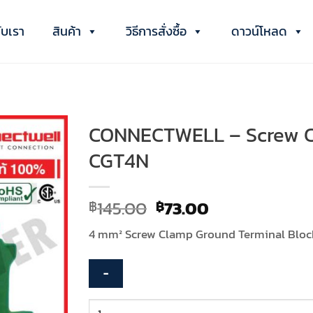
กับเรา
สินค้า
วิธีการสั่งซื้อ
ดาวน์โหลด
CONNECTWELL – Screw C
CGT4N
Original
Current
145.00
73.00
฿
฿
price
price
4 mm² Screw Clamp Ground Terminal Bloc
was:
is:
฿145.00.
฿73.00.
จำนวน