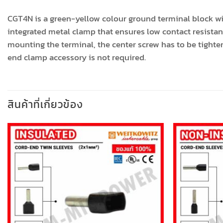
CGT4N is a green-yellow colour ground terminal block wit
integrated metal clamp that ensures low contact resistan
mounting the terminal, the center screw has to be tighte
end clamp accessory is not required.
สินค้าที่เกี่ยวข้อง