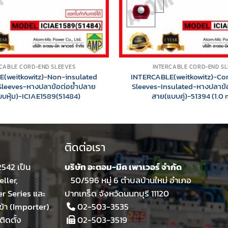
CABLE CORD-END SLEEVES
INTERCABLE CORD-END S
(weitkowitz)-Non-insulated
INTERCABLE(weitkowitz)-Co
leeves-หางปลาข้อต่อย้ำปลาย
Sleeves-Insulated-หางปลาข้
บหุ้ม)-ICIAE1589(51484)
สาย(แบบคู่)-51394 (1.0
ติดต่อเรา
 2542 เป็น
บริษัท อะตอม-มิค เพาเวอร์ จำกัด
ller,
50/596 หมู่ 6 ตำบลบ้านใหม่ อำเภอ
er Series และ
ปากเกร็ด จังหวัดนนทบุรี 11120
ข้า (Importer)
02-503-3535
ิดตั้ง
02-503-3519