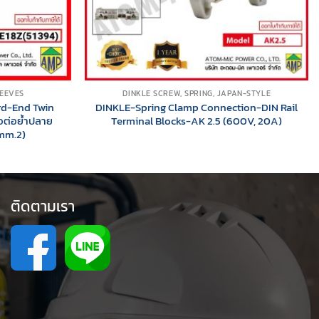
LEEVES
DINKLE SCREW, SPRING, JAPAN-STYLE
rd-End Twin
DINKLE-Spring Clamp Connection-DIN Rail
อต่อย้ำปลาย
Terminal Blocks-AK 2.5 (600V, 20A)
 mm.2)
ติดตามเรา