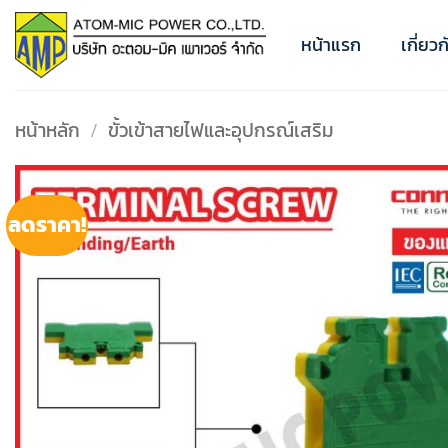
ข้าม
ไป
หน้าแรก
เกี่ยว
ยัง
เนื้อหา
หน้าหลัก
/
ขั้วเข้าสายไฟและอุปกรณ์เสริม
ลดราคา!