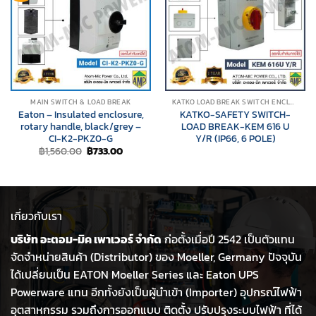
MAIN SWITCH & LOAD BREAK
KATKO LOAD BREAK SWITCH ENCLOSURES
Eaton – Insulated enclosure,
KATKO-SAFETY SWITCH-
rotary handle, black/grey –
LOAD BREAK-KEM 616 U
CI-K2-PKZ0-G
Y/R (IP66, 6 POLE)
Original
Current
฿
1,560.00
฿
733.00
price
price
was:
is:
฿1,560.00.
฿733.00.
เกี่ยวกับเรา
บริษัท อะตอม-มิค เพาเวอร์ จำกัด
ก่อตั้งเมื่อปี 2542 เป็นตัวแทน
จัดจำหน่ายสินค้า (Distributor) ของ Moeller, Germany ปัจจุบัน
ได้เปลี่ยนเป็น EATON Moeller Series และ Eaton UPS
Powerware แทน อีกทั้งยังเป็นผู้นำเข้า (Importer) อุปกรณ์ไฟฟ้า
อุตสาหกรรม รวมถึงการออกแบบ ติดตั้ง ปรับปรุงระบบไฟฟ้า ที่ได้