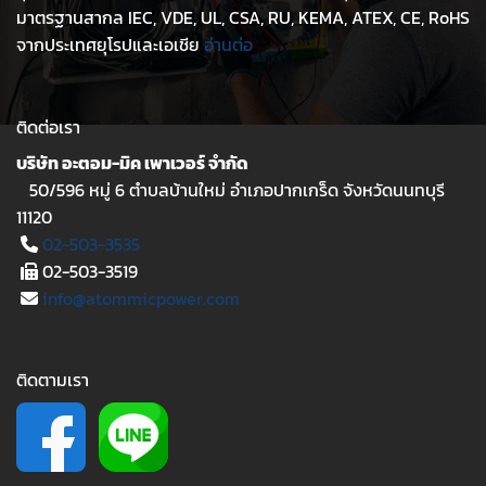
มาตรฐานสากล IEC, VDE, UL, CSA, RU, KEMA, ATEX, CE, RoHS
จากประเทศยุโรปและเอเชีย
อ่านต่อ
ติดต่อเรา
บริษัท อะตอม-มิค เพาเวอร์ จำกัด
50/596 หมู่ 6 ตำบลบ้านใหม่ อำเภอปากเกร็ด จังหวัดนนทบุรี
11120
02-503-3535
02-503-3519
info@atommicpower.com
ติดตามเรา