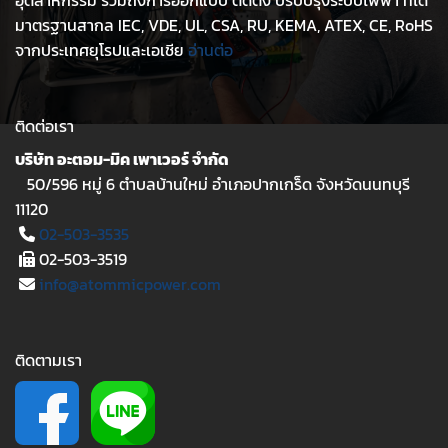
อุตสาหกรรม รวมถึงการออกแบบ ติดตั้ง ปรับปรุงระบบไฟฟ้า ที่ได้
มาตรฐานสากล IEC, VDE, UL, CSA, RU, KEMA, ATEX, CE, RoHS
จากประเทศยุโรปและเอเชีย
อ่านต่อ
ติดต่อเรา
บริษัท อะตอม-มิค เพาเวอร์ จำกัด
50/596 หมู่ 6 ตำบลบ้านใหม่ อำเภอปากเกร็ด จังหวัดนนทบุรี
11120
02-503-3535
02-503-3519
info@atommicpower.com
ติดตามเรา