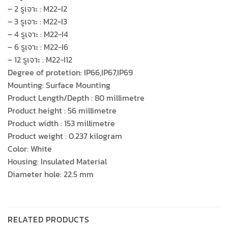
– 2 รูเจาะ : M22-I2
– 3 รูเจาะ : M22-I3
– 4 รูเจาะ : M22-I4
– 6 รูเจาะ : M22-I6
– 12 รูเจาะ : M22-I12
Degree of protetion: IP66,IP67,IP69
Mounting: Surface Mounting
Product Length/Depth : 80 millimetre
Product height : 56 millimetre
Product width : 153 millimetre
Product weight : 0.237 kilogram
Color: White
Housing: Insulated Material
Diameter hole: 22.5 mm
RELATED PRODUCTS