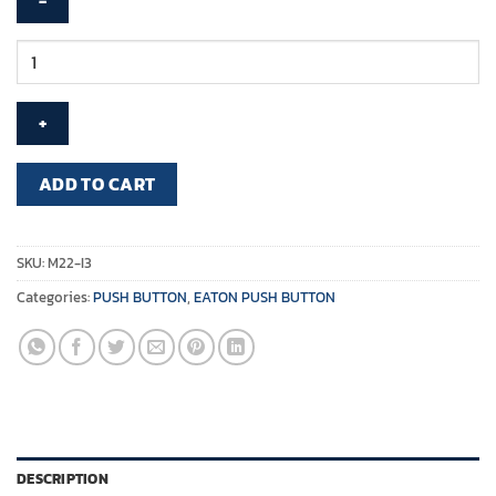
EATON
-
Surface
mounting
enclosure,
3
ADD TO CART
mounting
locations
-
SKU:
M22-I3
M22-
Categories:
PUSH BUTTON
,
EATON PUSH BUTTON
I3
quantity
DESCRIPTION