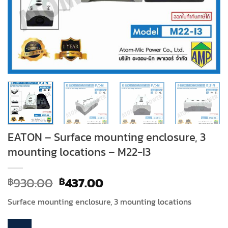
EATON – Surface mounting enclosure, 3
mounting locations – M22-I3
Original
Current
930.00
437.00
฿
฿
price
price
Surface mounting enclosure, 3 mounting locations
was:
is:
฿930.00.
฿437.00.