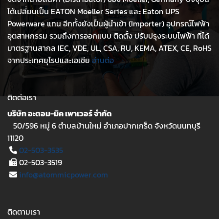
ได้เปลี่ยนเป็น EATON Moeller Series และ Eaton UPS
Powerware แทน อีกทั้งยังเป็นผู้นำเข้า (Importer) อุปกรณ์ไฟฟ้า
อุตสาหกรรม รวมถึงการออกแบบ ติดตั้ง ปรับปรุงระบบไฟฟ้า ที่ได้
มาตรฐานสากล IEC, VDE, UL, CSA, RU, KEMA, ATEX, CE, RoHS
จากประเทศยุโรปและเอเชีย
อ่านต่อ
ติดต่อเรา
บริษัท อะตอม-มิค เพาเวอร์ จำกัด
50/596 หมู่ 6 ตำบลบ้านใหม่ อำเภอปากเกร็ด จังหวัดนนทบุรี
11120
02-503-3535
02-503-3519
info@atommicpower.com
ติดตามเรา