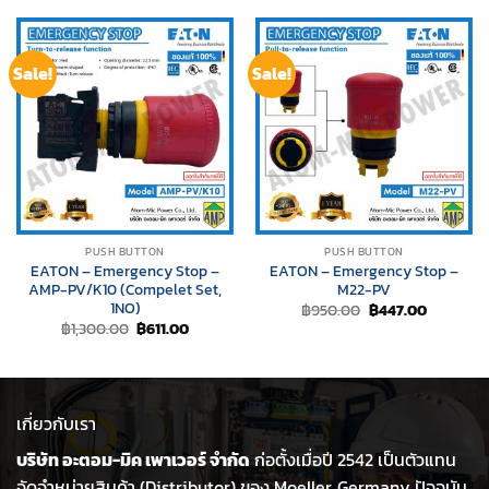
Sale!
Sale!
PUSH BUTTON
PUSH BUTTON
EATON – Emergency Stop –
EATON – Emergency Stop –
AMP-PV/K10 (Compelet Set,
M22-PV
1NO)
Original
Current
฿
950.00
฿
447.00
price
price
Original
Current
฿
1,300.00
฿
611.00
was:
is:
price
price
฿950.00.
฿447.00.
was:
is:
฿1,300.00.
฿611.00.
เกี่ยวกับเรา
บริษัท อะตอม-มิค เพาเวอร์ จำกัด
ก่อตั้งเมื่อปี 2542 เป็นตัวแทน
จัดจำหน่ายสินค้า (Distributor) ของ Moeller, Germany ปัจจุบัน