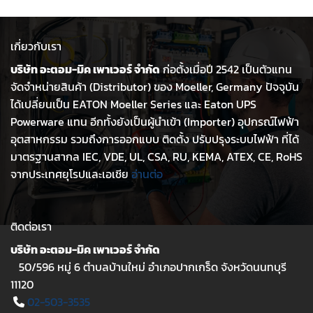
เกี่ยวกับเรา
บริษัท อะตอม-มิค เพาเวอร์ จำกัด
ก่อตั้งเมื่อปี 2542 เป็นตัวแทน
จัดจำหน่ายสินค้า (Distributor) ของ Moeller, Germany ปัจจุบัน
ได้เปลี่ยนเป็น EATON Moeller Series และ Eaton UPS
Powerware แทน อีกทั้งยังเป็นผู้นำเข้า (Importer) อุปกรณ์ไฟฟ้า
อุตสาหกรรม รวมถึงการออกแบบ ติดตั้ง ปรับปรุงระบบไฟฟ้า ที่ได้
มาตรฐานสากล IEC, VDE, UL, CSA, RU, KEMA, ATEX, CE, RoHS
จากประเทศยุโรปและเอเชีย
อ่านต่อ
ติดต่อเรา
บริษัท อะตอม-มิค เพาเวอร์ จำกัด
50/596 หมู่ 6 ตำบลบ้านใหม่ อำเภอปากเกร็ด จังหวัดนนทบุรี
11120
02-503-3535