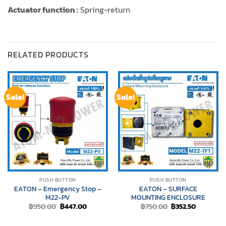
Actuator function :
Spring-return
RELATED PRODUCTS
Sale!
Sale!
PUSH BUTTON
PUSH BUTTON
EATON – Emergency Stop –
EATON – SURFACE
M22-PV
MOUNTING ENCLOSURE
Original
Current
Original
Current
฿
950.00
฿
447.00
฿
750.00
฿
352.50
price
price
price
price
was:
is:
was:
is:
฿950.00.
฿447.00.
฿750.00.
฿352.50.